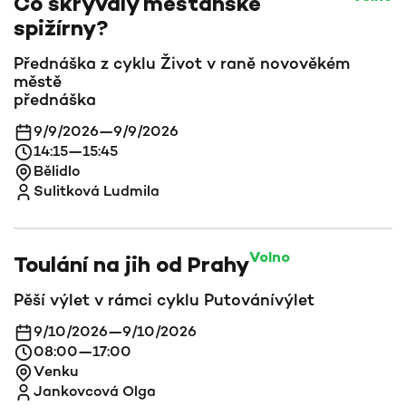
Co skrývaly měšťanské
spižírny?
Přednáška z cyklu Život v raně novověkém
městě
přednáška
9/9/2026
—
9/9/2026
14:15
—
15:45
Bělidlo
Sulitková Ludmila
Volno
Toulání na jih od Prahy
Pěší výlet v rámci cyklu Putování
výlet
9/10/2026
—
9/10/2026
08:00
—
17:00
Venku
Jankovcová Olga