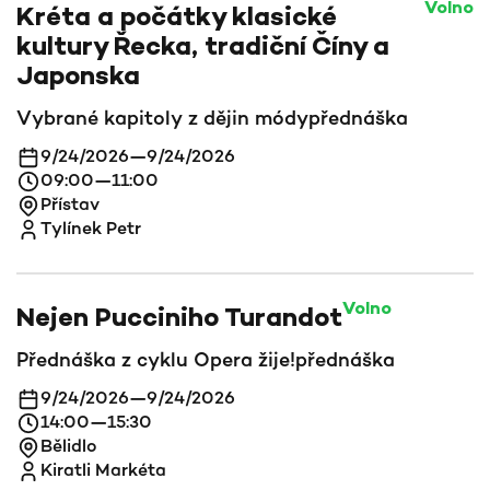
Volno
Kréta a počátky klasické
kultury Řecka, tradiční Číny a
Japonska
Vybrané kapitoly z dějin módy
přednáška
9/24/2026
—
9/24/2026
09:00
—
11:00
Přístav
Tylínek Petr
Volno
Nejen Pucciniho Turandot
Přednáška z cyklu Opera žije!
přednáška
9/24/2026
—
9/24/2026
14:00
—
15:30
Bělidlo
Kiratli Markéta