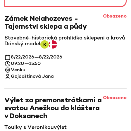
Obsazeno
Zámek Nelahozeves -
Tajemství sklepa a půdy
Stavebně-historická prohlídka sklepení a krovů
Dánský model
K
8/22/2026
—
8/22/2026
09:20
—
15:50
Venku
Gajdoštínová Jana
Obsazeno
Výlet za premonstrátkami a
svatou Anežkou do kláštera
v Doksanech
Toulky s Veronikou
výlet