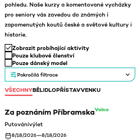
pohledu. Naše kurzy a komentované vycházky
pro seniory vás zavedou do známých i
zapomenutých koutů české a světové kultury i
historie.
Zobrazit probíhající aktivity
Pouze klubové členství
Pouze dánský model
Pokročilá filtrace
VŠECHNY
BĚLIDLO
PŘÍSTAV
VENKU
Volno
Za poznáním Příbramska
Putování
výlet
8/18/2026
—
8/18/2026