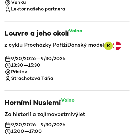
Venku
Lektor našeho partnera
Volno
Louvre a jeho okolí
z cyklu Procházky Paříži
Dánský model
K
9/30/2026
—
9/30/2026
13:30
—
15:30
Přístav
Strachotová Táňa
Volno
Horními Nuslemi
Za historií a zajímavostmi
výlet
9/30/2026
—
9/30/2026
15:00
—
17:00