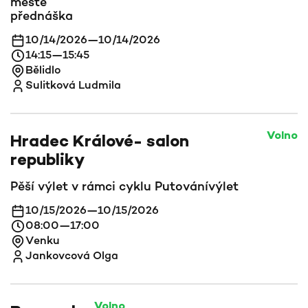
městě
přednáška
10/14/2026
—
10/14/2026
14:15
—
15:45
Bělidlo
Sulitková Ludmila
Volno
Hradec Králové- salon
republiky
Pěší výlet v rámci cyklu Putování
výlet
10/15/2026
—
10/15/2026
08:00
—
17:00
Venku
Jankovcová Olga
Volno