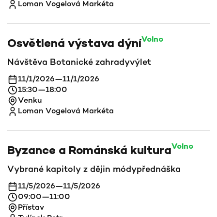
Loman Vogelová Markéta
Volno
Osvětlená výstava dýní
Návštěva Botanické zahrady
výlet
11/1/2026
—
11/1/2026
15:30
—
18:00
Venku
Loman Vogelová Markéta
Volno
Byzance a Románská kultura
Vybrané kapitoly z dějin módy
přednáška
11/5/2026
—
11/5/2026
09:00
—
11:00
Přístav