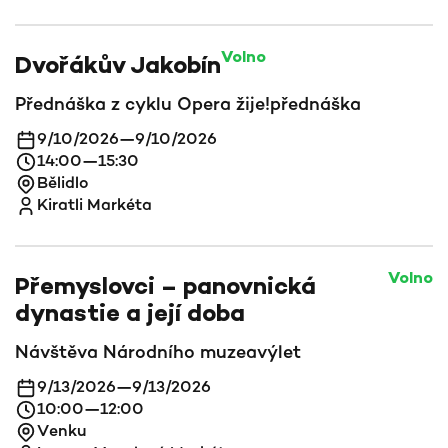
Volno
Dvořákův Jakobín
Přednáška z cyklu Opera žije!
přednáška
9/10/2026
—
9/10/2026
14:00
—
15:30
Bělidlo
Kiratli Markéta
Volno
Přemyslovci – panovnická
dynastie a její doba
Návštěva Národního muzea
výlet
9/13/2026
—
9/13/2026
10:00
—
12:00
Venku