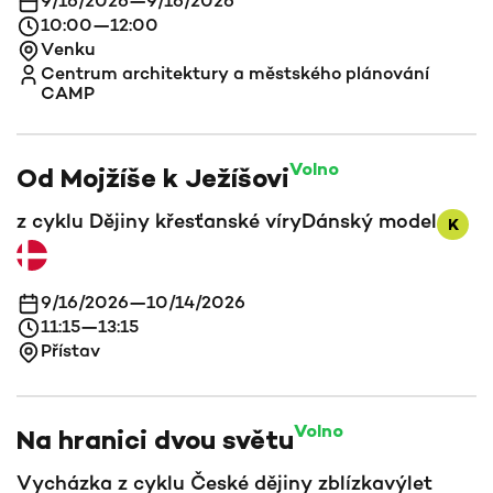
9/16/2026
—
9/16/2026
10:00
—
12:00
Venku
Centrum architektury a městského plánování
CAMP
Volno
Od Mojžíše k Ježíšovi
z cyklu Dějiny křesťanské víry
Dánský model
K
9/16/2026
—
10/14/2026
11:15
—
13:15
Přístav
Volno
Na hranici dvou světu
Vycházka z cyklu České dějiny zblízka
výlet