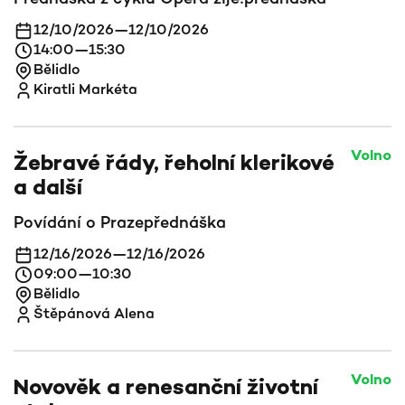
12/10/2026
—
12/10/2026
14:00
—
15:30
Bělidlo
Kiratli Markéta
Volno
Žebravé řády, řeholní klerikové
a další
Povídání o Praze
přednáška
12/16/2026
—
12/16/2026
09:00
—
10:30
Bělidlo
Štěpánová Alena
Volno
Novověk a renesanční životní