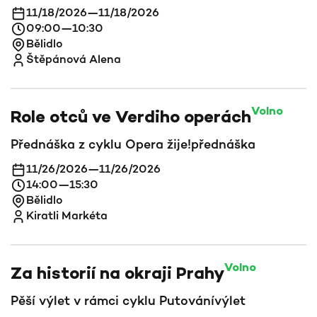
11/18/2026
—
11/18/2026
09:00
—
10:30
Bělidlo
Štěpánová Alena
Volno
Role otců ve Verdiho operách
Přednáška z cyklu Opera žije!
přednáška
11/26/2026
—
11/26/2026
14:00
—
15:30
Bělidlo
Kiratli Markéta
Volno
Za historií na okraji Prahy
Pěší výlet v rámci cyklu Putování
výlet