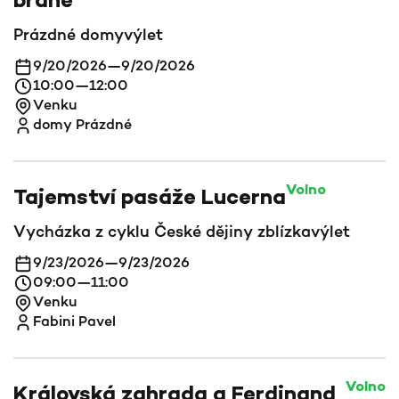
bráně
Prázdné domy
výlet
9/20/2026
—
9/20/2026
10:00
—
12:00
Venku
domy Prázdné
Volno
Tajemství pasáže Lucerna
Vycházka z cyklu České dějiny zblízka
výlet
9/23/2026
—
9/23/2026
09:00
—
11:00
Venku
Fabini Pavel
Volno
Královská zahrada a Ferdinand