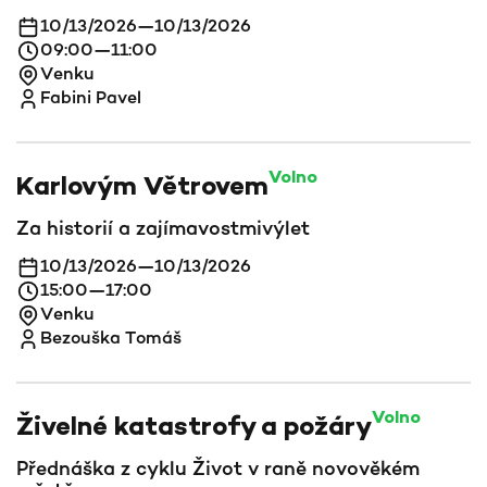
10/13/2026
—
10/13/2026
09:00
—
11:00
Venku
Fabini Pavel
Volno
Karlovým Větrovem
Za historií a zajímavostmi
výlet
10/13/2026
—
10/13/2026
15:00
—
17:00
Venku
Bezouška Tomáš
Volno
Živelné katastrofy a požáry
Přednáška z cyklu Život v raně novověkém