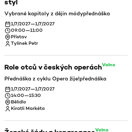
styl
Vybrané kapitoly z dějin módy
přednáška
1/7/2027
—
1/7/2027
09:00
—
11:00
Přístav
Tylínek Petr
Volno
Role otců v českých operách
Přednáška z cyklu Opera žije!
přednáška
1/7/2027
—
1/7/2027
14:00
—
15:30
Bělidlo
Kiratli Markéta
Volno