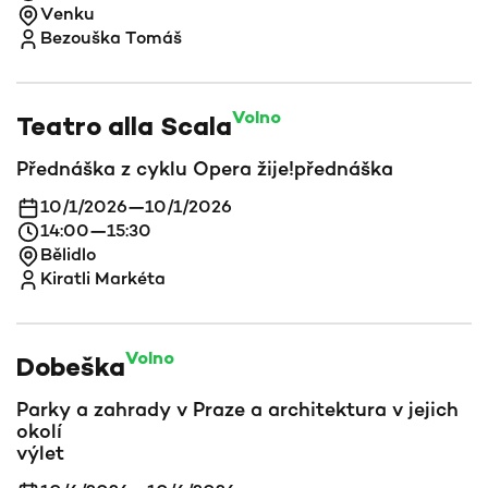
Venku
Bezouška Tomáš
Volno
Teatro alla Scala
Přednáška z cyklu Opera žije!
přednáška
10/1/2026
—
10/1/2026
14:00
—
15:30
Bělidlo
Kiratli Markéta
Volno
Dobeška
Parky a zahrady v Praze a architektura v jejich
okolí
výlet