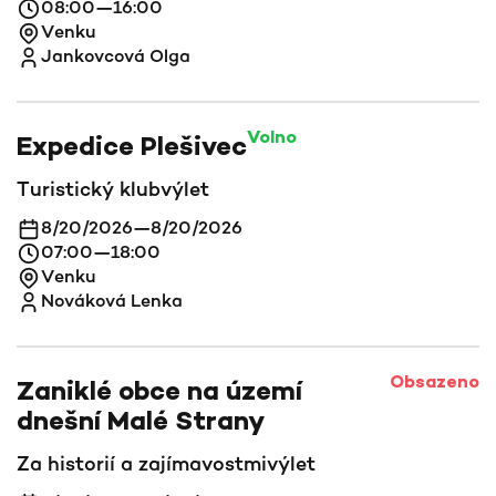
08:00
—
16:00
Venku
Jankovcová Olga
Volno
Expedice Plešivec
Turistický klub
výlet
8/20/2026
—
8/20/2026
07:00
—
18:00
Venku
Nováková Lenka
Obsazeno
Zaniklé obce na území
dnešní Malé Strany
Za historií a zajímavostmi
výlet