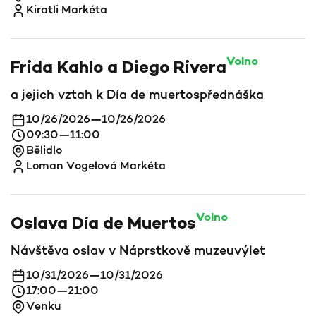
Kiratli Markéta
Volno
Frida Kahlo a Diego Rivera
a jejich vztah k Día de muertos
přednáška
10/26/2026
—
10/26/2026
09:30
—
11:00
Bělidlo
Loman Vogelová Markéta
Volno
Oslava Día de Muertos
Návštěva oslav v Náprstkově muzeu
výlet
10/31/2026
—
10/31/2026
17:00
—
21:00
Venku