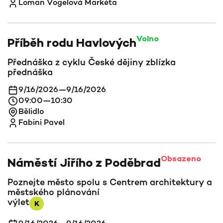
Loman Vogelová Markéta
Volno
Příběh rodu Havlových
Přednáška z cyklu České dějiny zblízka
přednáška
9/16/2026
—
9/16/2026
09:00
—
10:30
Bělidlo
Fabini Pavel
Obsazeno
Náměstí Jiřího z Poděbrad
Poznejte město spolu s Centrem architektury a
městského plánování
výlet
K