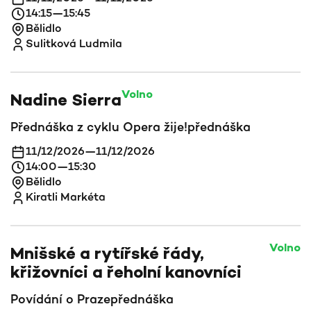
14:15
—
15:45
Bělidlo
Sulitková Ludmila
Volno
Nadine Sierra
Přednáška z cyklu Opera žije!
přednáška
11/12/2026
—
11/12/2026
14:00
—
15:30
Bělidlo
Kiratli Markéta
Volno
Mnišské a rytířské řády,
křižovníci a řeholní kanovníci
Povídání o Praze
přednáška