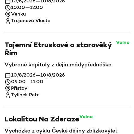
10/6/2026
—
10/6/2026
10:00
—
12:00
Venku
Trojanová Vlasta
Volno
Tajemní Etruskové a starověký
Řím
Vybrané kapitoly z dějin módy
přednáška
10/8/2026
—
10/8/2026
09:00
—
11:00
Přístav
Tylínek Petr
Volno
Lokalitou Na Zderaze
Vycházka z cyklu České dějiny zblízka
výlet