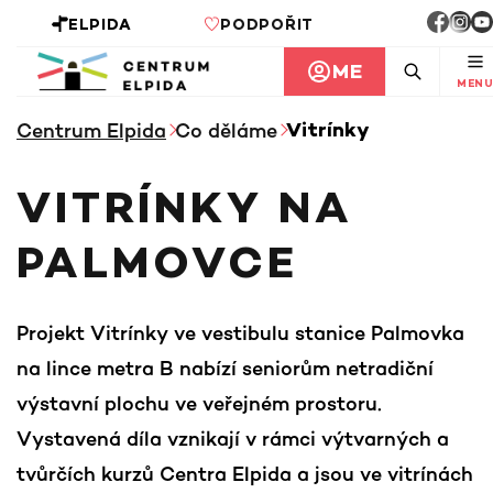
ELPIDA
PODPOŘIT
ME
MENU
Centrum Elpida
Co děláme
Vitrínky
VITRÍNKY NA
PALMOVCE
Projekt
Vitrínky
ve vestibulu stanice Palmovka
na lince metra B nabízí seniorům netradiční
výstavní plochu ve veřejném prostoru.
Vystavená díla vznikají v rámci výtvarných a
tvůrčích kurzů Centra Elpida a jsou ve vitrínách