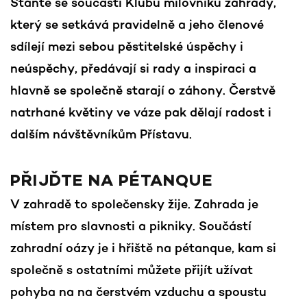
Staňte se součástí Klubu milovníků zahrady,
který se setkává pravidelně a jeho členové
sdílejí mezi sebou pěstitelské úspěchy i
neúspěchy, předávají si rady a inspiraci a
hlavně se společně starají o záhony. Čerstvě
natrhané květiny ve váze pak dělají radost i
dalším návštěvníkům Přístavu.
PŘIJĎTE NA PÉTANQUE
V zahradě to společensky žije. Zahrada je
místem pro slavnosti a pikniky. Součástí
zahradní oázy je i hřiště na pétanque, kam si
společně s ostatními můžete přijít užívat
pohyba na na čerstvém vzduchu a spoustu