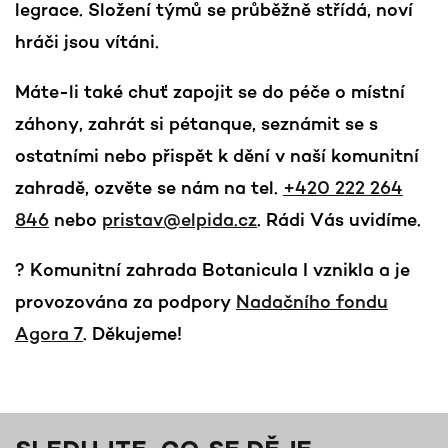
legrace. Složení týmů se průběžně střídá, noví
hráči jsou vítáni.
Máte-li také chuť zapojit se do péče o místní
záhony, zahrát si pétanque, seznámit se s
ostatními nebo přispět k dění v naší komunitní
zahradě, ozvěte se nám na tel.
+420 222 264
846
nebo
pristav@elpida.cz
. Rádi Vás uvidíme.
? Komunitní zahrada Botanicula I vznikla a je
provozována za podpory
Nadačního fondu
Agora 7
. Děkujeme!