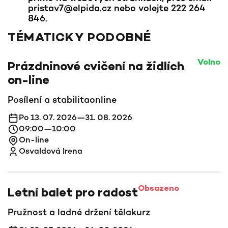
pristav7@elpida.cz nebo volejte 222 264
846.
TÉMATICKY PODOBNÉ
Volno
Prázdninové cvičení na židlích
on-line
Posílení a stabilita
online
Po 13. 07. 2026—31. 08. 2026
09:00—10:00
On-line
Osvaldová Irena
Obsazeno
Letní balet pro radost
Pružnost a ladné držení těla
kurz