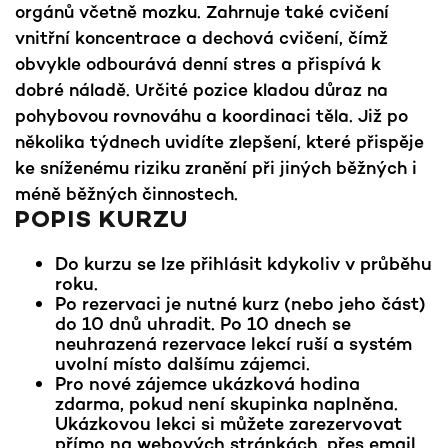
orgánů včetně mozku. Zahrnuje také cvičení
vnitřní koncentrace a dechová cvičení, čímž
obvykle odbourává denní stres a přispívá k
dobré náladě. Určité pozice kladou důraz na
pohybovou rovnováhu a koordinaci těla. Již po
několika týdnech uvidíte zlepšení, které přispěje
ke sníženému riziku zranění při jiných běžných i
méně běžných činnostech.
POPIS KURZU
Do kurzu se lze přihlásit kdykoliv v průběhu
roku.
Po rezervaci je nutné kurz (nebo jeho část)
do 10 dnů uhradit. Po 10 dnech se
neuhrazená rezervace lekcí ruší a systém
uvolní místo dalšímu zájemci.
Pro nové zájemce ukázková hodina
zdarma, pokud není skupinka naplněna.
Ukázkovou lekci si můžete zarezervovat
přímo na webových stránkách, přes email