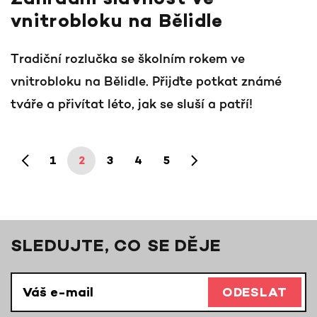
Zahradní slavnost ve
vnitrobloku na Bělidle
Tradiční rozlučka se školním rokem ve
vnitrobloku na Bělidle. Přijďte potkat známé
tváře a přivítat léto, jak se sluší a patří!
1
2
3
4
5
SLEDUJTE, CO SE DĚJE
ODESLAT