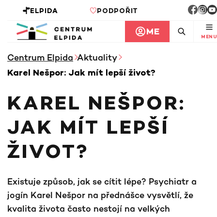
ELPIDA
PODPOŘIT
ME
MENU
Centrum Elpida
Aktuality
Karel Nešpor: Jak mít lepší život?
KAREL NEŠPOR:
JAK MÍT LEPŠÍ
ŽIVOT?
Existuje způsob, jak se cítit lépe? Psychiatr a
jogín Karel Nešpor na přednášce vysvětlí, že
kvalita života často nestojí na velkých