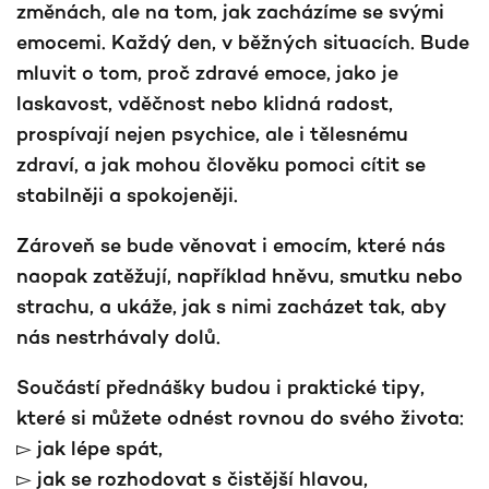
změnách, ale na tom, jak zacházíme se svými
emocemi. Každý den, v běžných situacích. Bude
mluvit o tom, proč zdravé emoce, jako je
laskavost, vděčnost nebo klidná radost,
prospívají nejen psychice, ale i tělesnému
zdraví, a jak mohou člověku pomoci cítit se
stabilněji a spokojeněji.
Zároveň se bude věnovat i emocím, které nás
naopak zatěžují, například hněvu, smutku nebo
strachu, a ukáže, jak s nimi zacházet tak, aby
nás nestrhávaly dolů.
Součástí přednášky budou i praktické tipy,
které si můžete odnést rovnou do svého života:
▻ jak lépe spát,
▻ jak se rozhodovat s čistější hlavou,