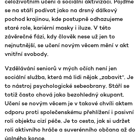
celoživotním učení a sociální aktivizaci. Pojďme
se na stáří podívat jako na drsný dálkový
pochod krajinou, kde postupně odhazujeme
staré role, kariérní masky i iluze. V této
závěrečné fázi, kdy člověk nese už jen to
nejnutnější, se učení novým věcem mění v akt
vnitřní svobody.
Vzdělávání seniorů v mých očích není jen
sociální služba, která má lidi nějak „zabavit“. Je
to nástroj psychologické sebeobrany. Stáří se
totiž často chová jako bezohledný okupant.
Učení se novým věcem je v takové chvíli aktem
odporu proti společenskému přehlížení i pasivní
roli objektu cizí péče. Je to cesta, jak si udržet
roli aktivního hráče a suverénního občana až do
úplného konce.