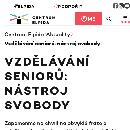
ELPIDA
PODPOŘIT
ME
MENU
Centrum Elpida
Aktuality
Vzdělávání seniorů: nástroj svobody
VZDĚLÁVÁNÍ
SENIORŮ:
NÁSTROJ
SVOBODY
Zapomeňme na chvíli na obvyklé fráze o