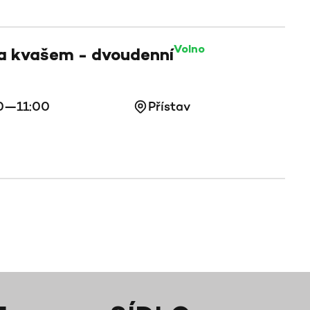
Volno
 a kvašem - dvoudenní
0—11:00
Přístav