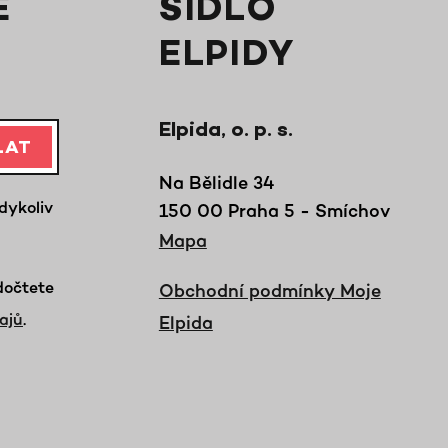
E
SÍDLO
ELPIDY
Elpida, o. p. s.
LAT
Na Bělidle 34
dykoliv
150 00 Praha 5 - Smíchov
Mapa
dočtete
Obchodní podmínky Moje
ajů
.
Elpida