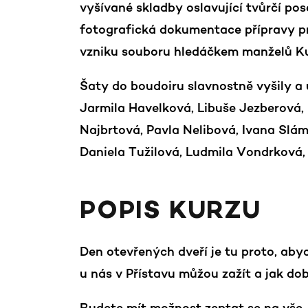
vyšívané skladby oslavující tvůrčí p
fotografická dokumentace přípravy pr
vzniku souboru hledáčkem manželů K
Šaty do boudoiru slavnostně vyšily a 
Jarmila Havelková, Libuše Jezberová
Najbrtová, Pavla Nelibová, Ivana Slám
Daniela Tužilová, Ludmila Vondrková
POPIS KURZU
Den otevřených dveří je tu proto, ab
u nás v Přístavu můžou zažít a jak d
Budete mít možnost zeptat se na vše, 