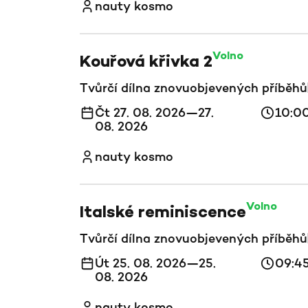
nauty kosmo
Volno
Kouřová křivka 2
Tvůrčí dílna znovuobjevených příběhů
Čt 27. 08. 2026—27.
10:0
08. 2026
nauty kosmo
Volno
Italské reminiscence
Tvůrčí dílna znovuobjevených příběhů
Út 25. 08. 2026—25.
09:4
08. 2026
nauty kosmo