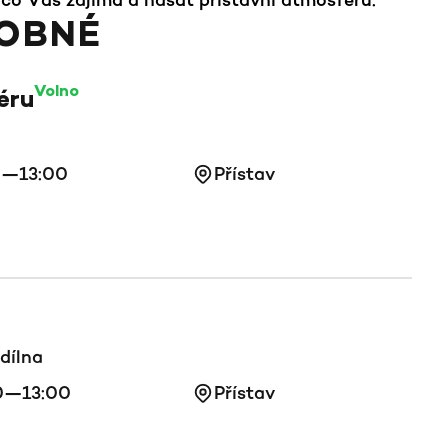
OBNÉ
Volno
éru
0—13:00
Přístav
dílna
0—13:00
Přístav