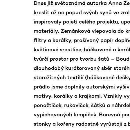
Dnes již světoznámá autorka Anna Ze
kreslit až na popud svých synů ve zral
inspirovaly pojetí celého projektu, u
materiály. Zemánková vlepovala do kre
flitry a korálky, prošívaný papír dop
květinové srostlice, háčkované a korá
tvůrčí prostor pro tvorbu šatů – Bou
dlouhodobý kurátorovaný sběr starého 
starožitných textilií (háčkované dečky
prádlo jsme doplnily autorskými výši
motivy, korálky a krajkami. Vznikly 
ponožtiček, rukaviček, šátků a náhrdel
vypichovaných lampiček. Barevná poupa
stonky a kořeny radostně vyrůstají z 