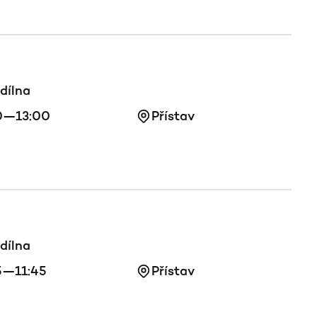
dílna
0—13:00
Přístav
dílna
5—11:45
Přístav