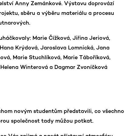
oselství Anny Zemánkové. Výstavu doprovází
ojektu, sběru a výběru materiálu a procesu
utnarových.
uháčkovaly: Marie Čížková, Jiřina Jeriová,
, Hana Krýdová, Jaroslava Lomnická, Jana
ová, Marie Stuchlíková, Marie Táboříková,
, Helena Winterová a Dagmar Zvoníčková
ychom novým studentům představili, co všechno
obrou společnost tady můžou potkat.
co Vás zajímá a nasát přístavní atmosféru.