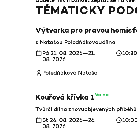
TÉMATICKY POD
Výtvarka pro pravou hemisf
s Natašou Poledňákovou
dílna
Pá 21. 08. 2026—21.
10:3
08. 2026
Poledňáková Nataša
Volno
Kouřová křivka 1
Tvůrčí dílna znovuobjevených příběhů
St 26. 08. 2026—26.
10:0
08. 2026