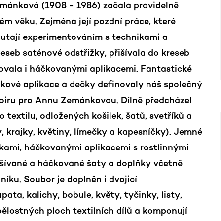
mánková (1908 - 1986) začala pravidelně
ém věku. Zejména její pozdní práce, které
poutají experimentováním s technikami a
seb saténové odstřižky, přišívala do kreseb
lňovala i háčkovanými aplikacemi. Fantastické
lkové aplikace a dečky definovaly náš společný
doiru pro Annu Zemánkovou. Dílně předcházel
textilu, odložených košilek, šatů, svetříků a
, krajky, květiny, límečky a kapesníčky). Jemné
vkami, háčkovanými aplikacemi s rostlinnými
vyšívané a háčkované šaty a doplňky včetně
níku. Soubor je doplněn i dvojicí
ta, kalichy, bobule, květy, tyčinky, listy,
bělostných ploch textilních dílů a komponují