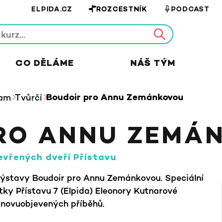
ELPIDA.CZ
ROZCESTNÍK
PODCAST
CO DĚLÁME
NÁŠ TÝM
ram
Tvůrčí
Boudoir pro Annu Zemánkovou
RO ANNU ZEMÁ
evřených dveří Přístavu
výstavy Boudoir pro Annu Zemánkovou. Speciální
ntky Přístavu 7 (Elpida) Eleonory Kutnarové
 znovuobjevených příběhů.