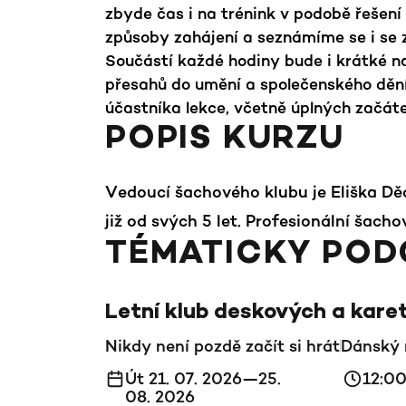
zbyde čas i na trénink v podobě řešení
způsoby zahájení a seznámíme se i se 
Součástí každé hodiny bude i krátké na
přesahů do umění a společenského dění
účastníka lekce, včetně úplných začáte
POPIS KURZU
Vedoucí šachového klubu je Eliška Dě
již od svých 5 let. Profesionální šach
TÉMATICKY POD
Letní klub deskových a kare
Nikdy není pozdě začít si hrát
Dánský 
Út 21. 07. 2026—25.
12:0
08. 2026