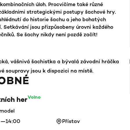
 kombinačních úloh. Procvičíme také různé
základními strategickými postupy šachové hry.
hlédnutí do historie šachu a jeho bohatých
. Setkávání jsou přizpůsobeny úrovni každého
čníků. Se šachy nikdy není pozdě začít!
cká, vášnivá šachistka a bývalá závodní hráčka
ové soupravy jsou k dispozici na místě.
OBNÉ
Volno
tních her
model
0—14:00
Přístav