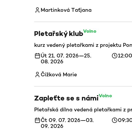
Martinková Taťjana
Volno
Pletařský klub
kurz vedený pletařkami z projektu Po
Út 21. 07. 2026—25.
12:0
08. 2026
Čížková Marie
Volno
Zapleťte se s námi
Pletařská dílna vedená pletařkami z 
Čt 09. 07. 2026—03.
09:3
09. 2026