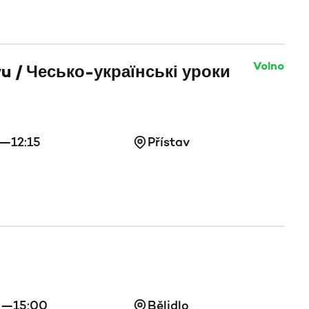
Volno
vu / Чесько-українські уроки
5—12:15
Přístav
0—15:00
Bělidlo