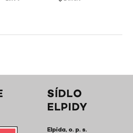
E
SÍDLO
ELPIDY
Elpida, o. p. s.