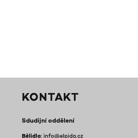
KONTAKT
Sdudijní oddělení
:
info@elpida.cz
Bělidlo