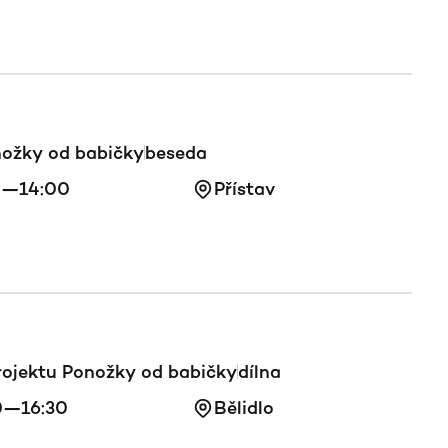
nožky od babičky
beseda
0—14:00
Přístav
projektu Ponožky od babičky
dílna
0—16:30
Bělidlo