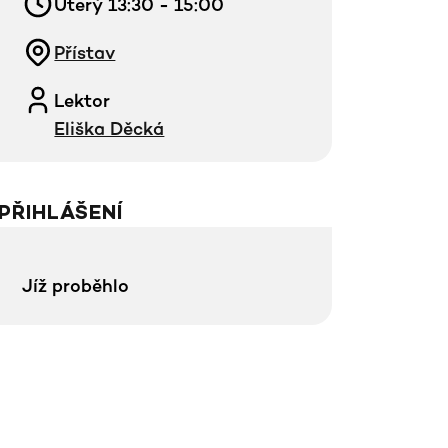
Úterý 13:30 - 15:00
Přístav
Lektor
Eliška Děcká
PŘIHLÁŠENÍ
Jíž proběhlo