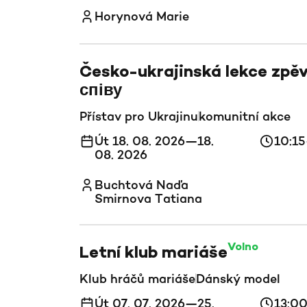
Horynová Marie
Česko-ukrajinská lekce zpě
співу
Přístav pro Ukrajinu
komunitní akce
Út 18. 08. 2026—18.
10:1
08. 2026
Buchtová Naďa
Smirnova Tatiana
Volno
Letní klub mariáše
Klub hráčů mariáše
Dánský model
Út 07. 07. 2026—25.
13:0