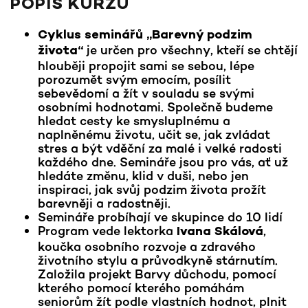
POPIS KURZU
Cyklus seminářů „Barevný podzim
je určen pro všechny, kteří se chtějí
života“
hlouběji propojit sami se sebou, lépe
porozumět svým emocím, posílit
sebevědomí a žít v souladu se svými
osobními hodnotami. Společně budeme
hledat cesty ke smysluplnému a
naplněnému životu, učit se, jak zvládat
stres a být vděční za malé i velké radosti
každého dne. Semináře jsou pro vás, ať už
hledáte změnu, klid v duši, nebo jen
inspiraci, jak svůj podzim života prožít
barevněji a radostněji.
Semináře probíhají ve skupince do 10 lidí
Program vede lektorka
,
Ivana Skálová
koučka osobního rozvoje a zdravého
životního stylu a průvodkyně stárnutím.
Založila projekt Barvy důchodu, pomocí
kterého pomocí kterého pomáhám
seniorům žít podle vlastních hodnot, plnit