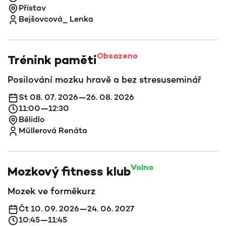
Přístav
Bejšovcová_ Lenka
Obsazeno
Trénink paměti
Posilování mozku hravě a bez stresu
seminář
St 08. 07. 2026—26. 08. 2026
11:00—12:30
Bělidlo
Müllerová Renáta
Volno
Mozkový fitness klub
Mozek ve formě
kurz
Čt 10. 09. 2026—24. 06. 2027
10:45—11:45