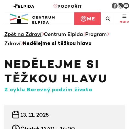
ELPIDA
PODPOŘIT
ME
MENU
Zpět na Zdraví
Centrum Elpida
Program
Zdraví
Nedělejme si těžkou hlavu
NEDĚLEJME SI
TĚŽKOU HLAVU
z cyklu Barevný podzim života
INFORMACE KE KURZU
13. 11. 2025
Čtvrtek 12:30 - 14:00