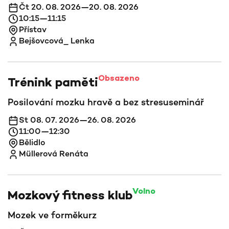
Čt 20. 08. 2026—20. 08. 2026
10:15—11:15
Přístav
Bejšovcová_ Lenka
Obsazeno
Trénink paměti
Posilování mozku hravě a bez stresu
seminář
St 08. 07. 2026—26. 08. 2026
11:00—12:30
Bělidlo
Müllerová Renáta
Volno
Mozkový fitness klub
Mozek ve formě
kurz