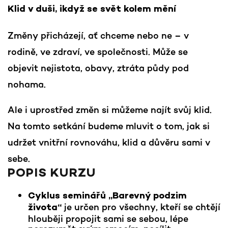
Klid v duši, ikdyž se svět kolem mění
Změny přicházejí, ať chceme nebo ne – v
rodině, ve zdraví, ve společnosti. Může se
objevit nejistota, obavy, ztráta půdy pod
nohama.
Ale i uprostřed změn si můžeme najít svůj klid.
Na tomto setkání budeme mluvit o tom, jak si
udržet vnitřní rovnováhu, klid a důvěru sami v
sebe.
POPIS KURZU
Cyklus seminářů „Barevný podzim
je určen pro všechny, kteří se chtějí
života“
hlouběji propojit sami se sebou, lépe