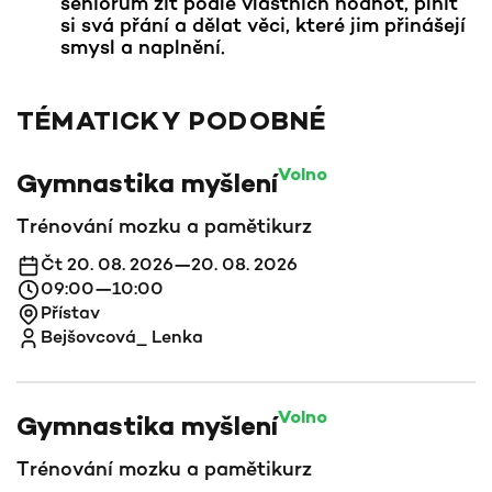
seniorům žít podle vlastních hodnot, plnit
si svá přání a dělat věci, které jim přinášejí
smysl a naplnění.
TÉMATICKY PODOBNÉ
Volno
Gymnastika myšlení
Trénování mozku a paměti
kurz
Čt 20. 08. 2026—20. 08. 2026
09:00—10:00
Přístav
Bejšovcová_ Lenka
Volno
Gymnastika myšlení
Trénování mozku a paměti
kurz