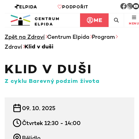
ELPIDA
PODPOŘIT
ME
MENU
Zpět na Zdraví
Centrum Elpida
Program
Zdraví
Klid v duši
KLID V DUŠI
z cyklu Barevný podzim života
INFORMACE KE KURZU
09. 10. 2025
Čtvrtek 12:30 - 14:00
Bělidlo