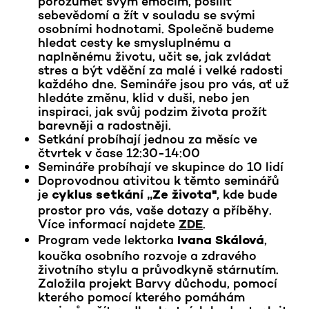
porozumět svým emocím, posílit
sebevědomí a žít v souladu se svými
osobními hodnotami. Společně budeme
hledat cesty ke smysluplnému a
naplněnému životu, učit se, jak zvládat
stres a být vděční za malé i velké radosti
každého dne. Semináře jsou pro vás, ať už
hledáte změnu, klid v duši, nebo jen
inspiraci, jak svůj podzim života prožít
barevněji a radostněji.
Setkání probíhají jednou za měsíc ve
čtvrtek v čase 12:30-14:00
Semináře probíhají ve skupince do 10 lidí
Doprovodnou ativitou k těmto seminářů
je
, kde bude
cyklus setkání ,,Ze života"
prostor pro vás, vaše dotazy a příběhy.
Více informací najdete
.
ZDE
Program vede lektorka
,
Ivana Skálová
koučka osobního rozvoje a zdravého
životního stylu a průvodkyně stárnutím.
Založila projekt Barvy důchodu, pomocí
kterého pomocí kterého pomáhám