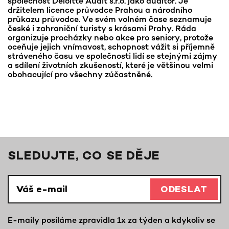
společnost Deloitte Audit s.r.o. jako auditor. Je
držitelem licence průvodce Prahou a národního
průkazu průvodce. Ve svém volném čase seznamuje
české i zahraniční turisty s krásami Prahy. Ráda
organizuje procházky nebo akce pro seniory, protože
oceňuje jejich vnímavost, schopnost vážit si příjemně
stráveného času ve společnosti lidí se stejnými zájmy
a sdílení životních zkušeností, které je většinou velmi
obohacující pro všechny zúčastněné.
SLEDUJTE, CO SE DĚJE
ODESLAT
E-maily posíláme zpravidla 1x za týden a kdykoliv se