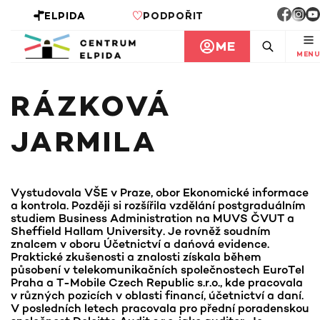
ELPIDA
PODPOŘIT
ME
MENU
RÁZKOVÁ
JARMILA
Vystudovala VŠE v Praze, obor Ekonomické informace
a kontrola. Později si rozšířila vzdělání postgraduálním
studiem Business Administration na MUVS ČVUT a
Sheffield Hallam University. Je rovněž soudním
znalcem v oboru Účetnictví a dańová evidence.
Praktické zkušenosti a znalosti získala během
působení v telekomunikačních společnostech EuroTel
Praha a T-Mobile Czech Republic s.r.o., kde pracovala
v různých pozicích v oblasti financí, účetnictví a daní.
V posledních letech pracovala pro přední poradenskou