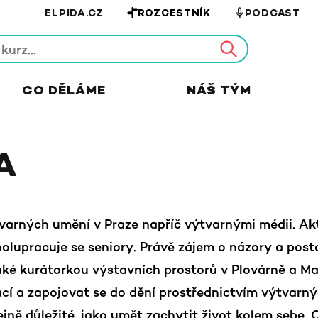
ELPIDA.CZ
ROZCESTNÍK
PODCAST
CO DĚLÁME
NÁŠ TÝM
A
varných umění v Praze napříč výtvarnými médii. A
spolupracuje se seniory. Právě zájem o názory a pos
 také kurátorkou výstavních prostorů v Plovárně a Mal
cí a zapojovat se do dění prostřednictvím výtvarný
ejně důležité, jako umět zachytit život kolem sebe.