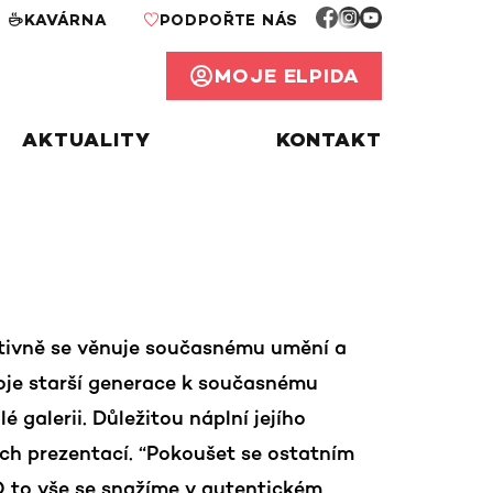
KAVÁRNA
PODPOŘTE NÁS
MOJE ELPIDA
AKTUALITY
KONTAKT
ktivně se věnuje současnému umění a
toje starší generace k současnému
é galerii. Důležitou náplní jejího
ch prezentací. “Pokoušet se ostatním
 O to vše se snažíme v autentickém