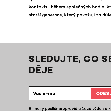
kontaktu, během společných hodin, kte
starší generace, který považuji za důlež
SLEDUJTE, CO S
DĚJE
ODES
E-maily posíláme zpravidla 1x za týden a k