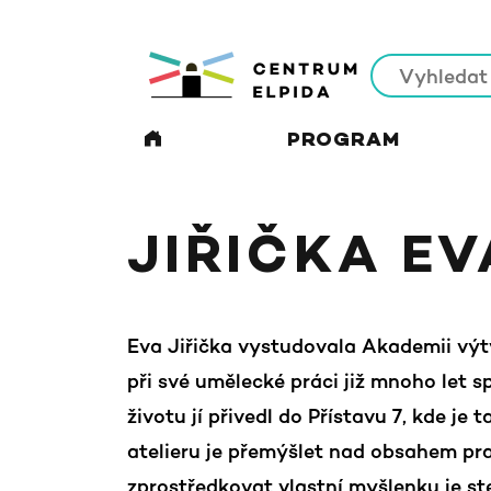
PROGRAM
JIŘIČKA EV
Eva Jiřička vystudovala Akademii výt
při své umělecké práci již mnoho let 
životu jí přivedl do Přístavu 7, kde je
atelieru je přemýšlet nad obsahem pra
zprostředkovat vlastní myšlenku je st