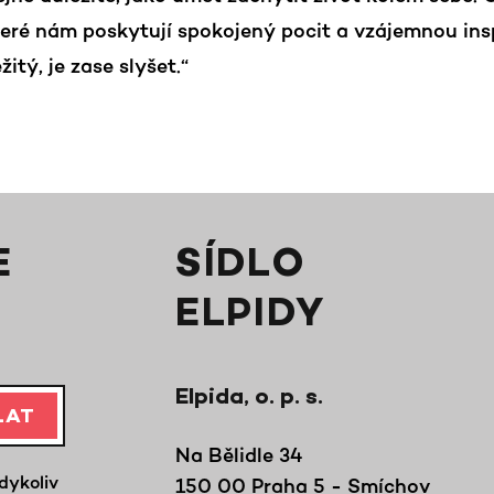
ré nám poskytují spokojený pocit a vzájemnou inspi
itý, je zase slyšet.“
E
SÍDLO
ELPIDY
Elpida, o. p. s.
LAT
Na Bělidle 34
dykoliv
150 00 Praha 5 - Smíchov