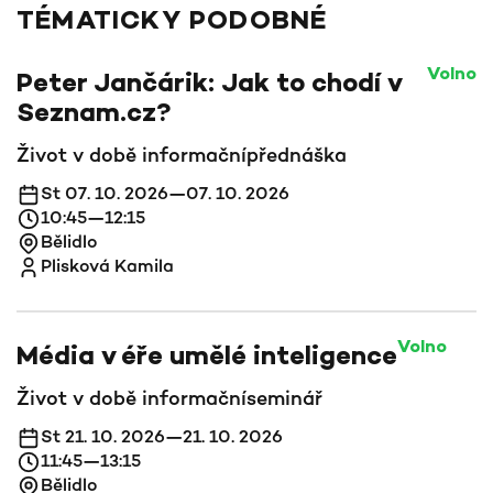
TÉMATICKY PODOBNÉ
Volno
Peter Jančárik: Jak to chodí v
Seznam.cz?
Život v době informační
přednáška
St 07. 10. 2026—07. 10. 2026
10:45—12:15
Bělidlo
Plisková Kamila
Volno
Média v éře umělé inteligence
Život v době informační
seminář
St 21. 10. 2026—21. 10. 2026
11:45—13:15
Bělidlo