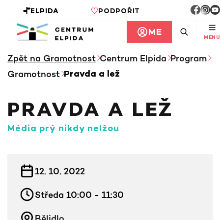
ELPIDA
PODPOŘIT
ME
MENU
Zpět na Gramotnost
Centrum Elpida
Program
Gramotnost
Pravda a lež
PRAVDA A LEŽ
Média prý nikdy nelžou
INFORMACE KE KURZU
12. 10. 2022
Středa 10:00 - 11:30
Bělidlo