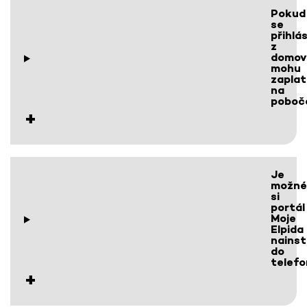
Pokud
se
přihlá
z
domov
mohu
zaplat
na
poboč
Je
možné
si
portál
Moje
Elpida
nainst
do
telef