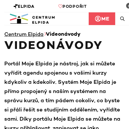
ELPIDA
PODPOŘIT
ME
Centrum Elpida
Videonávody
VIDEONÁVODY
Portál Moje Elpida je nástroj, jak si můžete
vyřídit agendu spojenou s vašimi kurzy
kdykoliv a kdekoliv. Systém Moje Elpida je
přímo propojený s naším systémem na
správu kurzů, a tím pádem cokoliv, co byste
si přáli řešit se studijním oddělením, vyřídíte
sami. Díky portálu Moje Elpida se můžete na
kurzy přihlašovat, zapisovat se jako