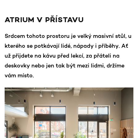
ATRIUM V PŘÍSTAVU
Srdcem tohoto prostoru je velký masivní stůl, u
kterého se potkávají lidé, nápady i příběhy. Ať
už přijdete na kávu před lekcí, za přáteli na
deskovky nebo jen tak být mezi lidmi, držíme
vám místo.