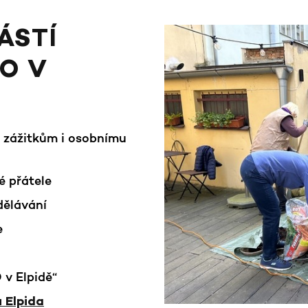
ÁSTÍ
O V
m zážitkům i osobnímu
é přátele
dělávání
e
 v Elpidě“
 Elpida