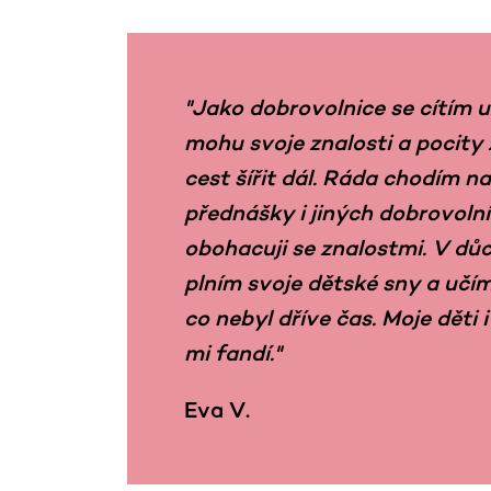
"Jako dobrovolnice se cítím u
mohu svoje znalosti a pocity
cest šířit dál. Ráda chodím na
přednášky i jiných dobrovoln
obohacuji se znalostmi. V dů
plním svoje dětské sny a učím
co nebyl dříve čas. Moje děti
mi fandí."
Eva V.