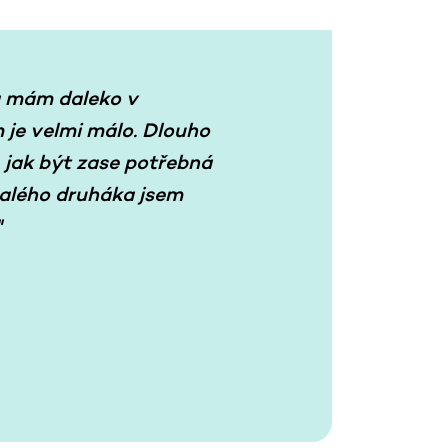
a mám daleko v
m je velmi málo. Dlouho
 jak být zase potřebná
alého druháka jsem
"