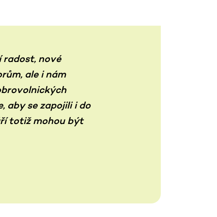
í radost, nové
orům, ale i nám
dobrovolnických
aby se zapojili i do
ří totiž mohou být