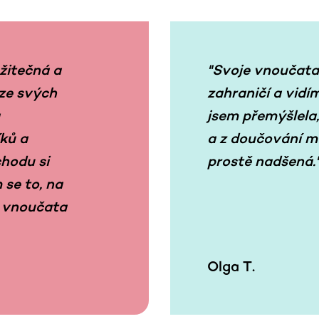
žitečná a
"Svoje vnoučat
 ze svých
zahraničí a vidí
jsem přemýšlela,
íků a
a z doučování m
chodu si
prostě nadšená.
 se to, na
 i vnoučata
Olga T.