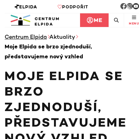
ELPIDA
PODPOŘIT
ME
MENU
Centrum Elpida
Aktuality
Moje Elpida se brzo zjednoduší,
představujeme nový vzhled
MOJE ELPIDA SE
BRZO
ZJEDNODUŠÍ,
PŘEDSTAVUJEME