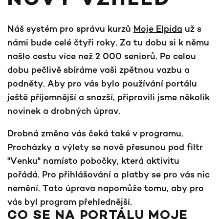
NOVÝ VZHLED
Náš systém pro správu kurzů
Moje Elpida
už s
námi bude celé čtyři roky. Za tu dobu si k němu
našlo cestu více než 2 000 seniorů. Po celou
dobu pečlivě sbíráme vaši zpětnou vazbu a
podněty. Aby pro vás bylo používání portálu
ještě příjemnější a snazší, připravili jsme několik
novinek a drobných úprav.
Drobná změna vás čeká také v programu.
Procházky a výlety se nově přesunou pod filtr
"Venku" namísto pobočky, která aktivitu
pořádá. Pro přihlášování a platby se pro vás nic
nemění. Tato úprava napomůže tomu, aby pro
vás byl program přehlednější.
CO SE NA PORTÁLU MOJE