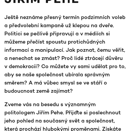
JIŘÍM PEHE
Ještě neznáme přesný termín podzimních voleb
a předvolební kampaně už klepou na dveře.
Politici se pečlivě připravují a v médiích si
můžeme přečíst spoustu protichůdných
informací a manipulací. Jak poznat, čemu věřit,
a nenechat se zmást?​ Proč lidé ztrácejí důvěru
v demokracii? Co můžete vy sami udělat pro to,
aby se naše společnost ubírala správným
směrem? A má vůbec smysl se ve stáří o
budoucnost země zajímat?​
Zveme vás na besedu s významným
politologem Jiřím Pehe. Přijďte si poslechnout
jeho pohled na současný svět a společnost,
která prochází hlubokými proměnami. Získáte