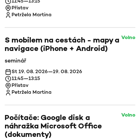
11:45—13:15
Přístav
Petržela Martina
Volno
S mobilem na cestách - mapy a
navigace (iPhone + Android)
seminář
St 19. 08. 2026—19. 08. 2026
11:45—13:15
Přístav
Petržela Martina
Volno
Počítače: Google disk a
náhražka Microsoft Office
(dokumenty)