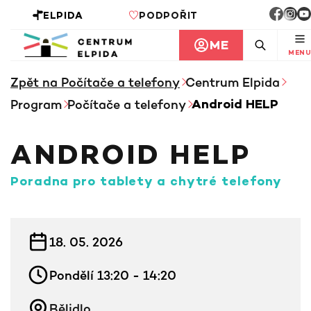
ELPIDA
PODPOŘIT
ME
MENU
Zpět na Počítače a telefony
Centrum Elpida
Program
Počítače a telefony
Android HELP
ANDROID HELP
Poradna pro tablety a chytré telefony
INFORMACE KE KURZU
18. 05. 2026
Pondělí 13:20 - 14:20
Bělidlo