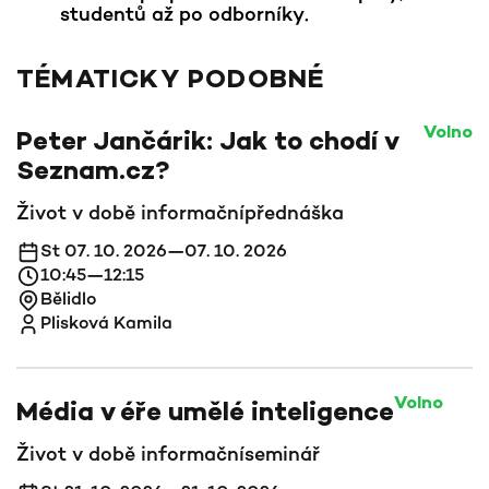
studentů až po odborníky.
TÉMATICKY PODOBNÉ
Volno
Peter Jančárik: Jak to chodí v
Seznam.cz?
Život v době informační
přednáška
St 07. 10. 2026—07. 10. 2026
10:45—12:15
Bělidlo
Plisková Kamila
Volno
Média v éře umělé inteligence
Život v době informační
seminář