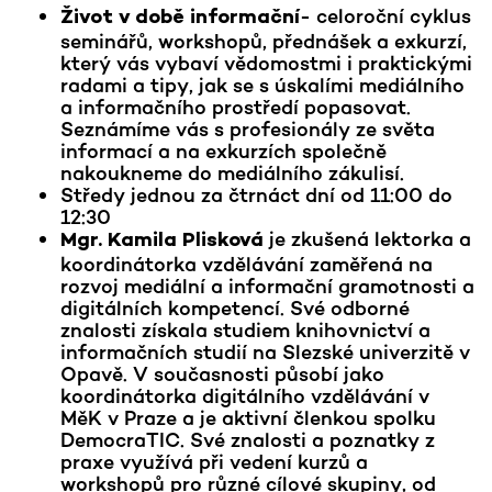
- celoroční cyklus
Život v době informační
seminářů, workshopů, přednášek a exkurzí,
který vás vybaví vědomostmi i praktickými
radami a tipy, jak se s úskalími mediálního
a informačního prostředí popasovat.
Seznámíme vás s profesionály ze světa
informací a na exkurzích společně
nakoukneme do mediálního zákulisí.
Středy jednou za čtrnáct dní od 11:00 do
12:30
je zkušená lektorka a
Mgr. Kamila Plisková
koordinátorka vzdělávání zaměřená na
rozvoj mediální a informační gramotnosti a
digitálních kompetencí. Své odborné
znalosti získala studiem knihovnictví a
informačních studií na Slezské univerzitě v
Opavě. V současnosti působí jako
koordinátorka digitálního vzdělávání v
MěK v Praze a je aktivní členkou spolku
DemocraTIC. Své znalosti a poznatky z
praxe využívá při vedení kurzů a
workshopů pro různé cílové skupiny, od