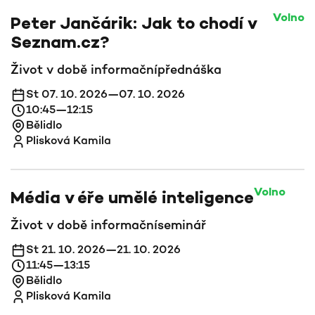
Volno
Peter Jančárik: Jak to chodí v
Seznam.cz?
Život v době informační
přednáška
St 07. 10. 2026—07. 10. 2026
10:45—12:15
Bělidlo
Plisková Kamila
Volno
Média v éře umělé inteligence
Život v době informační
seminář
St 21. 10. 2026—21. 10. 2026
11:45—13:15
Bělidlo
Plisková Kamila