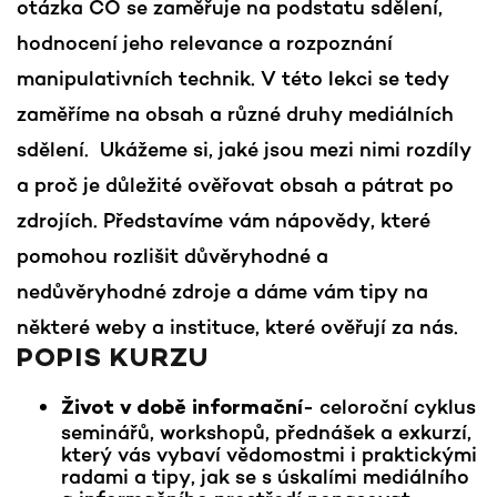
otázka CO se zaměřuje na podstatu sdělení,
hodnocení jeho relevance a rozpoznání
manipulativních technik. V této lekci se tedy
zaměříme na obsah a různé druhy mediálních
sdělení. Ukážeme si, jaké jsou mezi nimi rozdíly
a proč je důležité ověřovat obsah a pátrat po
zdrojích. Představíme vám nápovědy, které
pomohou rozlišit důvěryhodné a
nedůvěryhodné zdroje a dáme vám tipy na
některé weby a instituce, které ověřují za nás.
POPIS KURZU
- celoroční cyklus
Život v době informační
seminářů, workshopů, přednášek a exkurzí,
který vás vybaví vědomostmi i praktickými
radami a tipy, jak se s úskalími mediálního