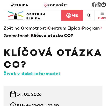
ELPIDA
PODPOŘIT
ME
MENU
Zpět na Gramotnost
Centrum Elpida
Program
Gramotnost
Klíčová otázka CO?
KLÍČOVÁ OTÁZKA
CO?
Život v době informační
INFORMACE KE KURZU
14. 01. 2026
Středa 11:00 - 12:30