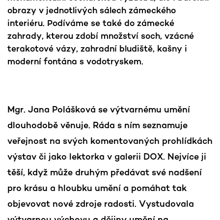
obrazy v jednotlivých sálech zámeckého
interiéru. Podíváme se také do zámecké
zahrady, kterou zdobí množství soch, vzácné
terakotové vázy, zahradní bludiště, kašny i
moderní fontána s vodotryskem.
Mgr. Jana Polášková se výtvarnému umění
dlouhodobě věnuje. Ráda s ním seznamuje
veřejnost na svých komentovaných prohlídkách
výstav či jako lektorka v galerii DOX. Nejvíce ji
těší, když může druhým předávat své nadšení
pro krásu a hloubku umění a pomáhat tak
objevovat nové zdroje radosti. Vystudovala
výtvarnou výchovu a dějiny umění na