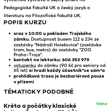
Pedagogické fakultě UK a český jazyk a
literaturu na Filozofické fakultě UK.
POPIS KURZU
sraz v 10:00
u pokladen Trojského
Dostupnost busem 112 a 234 ze
zámku.
zastávky "Nádraží Holešovice" (zastávka
tram, bus, metro) do zastávky "ZOO
Praha-Troja".
kontakt na lektorku: 606 353 979
vstupenku
do zámku (90 kč pro seniory od
65 let)
si hradí každý účastník*ce sám*a
prohlídková trasa je bezbariérová pouze
v přízemí
TÉMATICKY PODOBNÉ
Volno
Kréta a počátky klasické