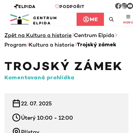
ELPIDA
PODPOŘIT
ME
MENU
Zpět na Kultura a historie
Centrum Elpida
Program
Kultura a historie
Trojský zámek
TROJSKÝ ZÁMEK
Komentovaná prohlídka
INFORMACE KE KURZU
22. 07. 2025
Úterý 10:00 - 12:00
Přístav