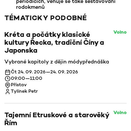
periodicích, věnuje se také sestavování
rodokmenů
TÉMATICKY PODOBNÉ
Volno
Kréta a počátky klasické
kultury Řecka, tradiční Číny a
Japonska
Vybrané kapitoly z dějin módy
přednáška
Čt 24. 09. 2026—24. 09. 2026
09:00—11:00
Přístav
Tylínek Petr
Volno
Tajemní Etruskové a starověký
Řím