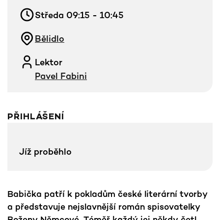
Středa 09:15 - 10:45
Bělidlo
Lektor
Pavel Fabini
PŘIHLÁŠENÍ
Jíž proběhlo
Babička patří k pokladům české literární tvorby
a představuje nejslavnější román spisovatelky
Boženy Němcové. Téměř každý jej někdy četl,