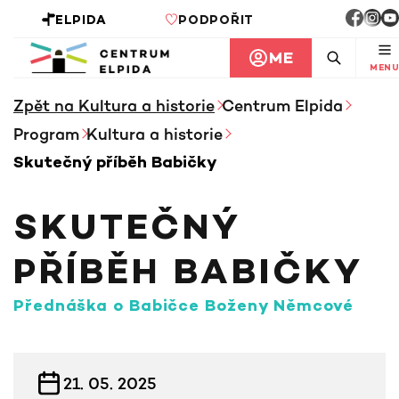
ELPIDA
PODPOŘIT
ME
MENU
Zpět na Kultura a historie
Centrum Elpida
Program
Kultura a historie
Skutečný příběh Babičky
SKUTEČNÝ
PŘÍBĚH BABIČKY
Přednáška o Babičce Boženy Němcové
INFORMACE KE KURZU
21. 05. 2025