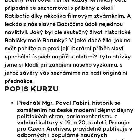
případně se seznamoval s příběhy z okolí
Ratibořic díky několika filmovým ztvárněním. A
leckdo z nás slavné Babiččino údolí nejednou
navštívil. Jaký byl ale skutečný život historické
Babičky malé Barunky? V jaké době žila, jak na
svět pohlížela a proč její literární příběh slaví
epochální úspěch napříč staletími? Tyto otázky
jsme si kladli při zahájení našeho výzkumu, s
jehož závěry vás seznámíme na naší originální
přednášce.
POPIS KURZU
Přednáší Mgr.
, historik se
Pavel Fabini
zaměřením na české moderní dějiny: dějiny
politických stran, parlamentarismu a
volební kultury v 19. a 20. století. Pracuje
pro Czech Archives, pravidelně publikuje v
odborných i populárně naučných