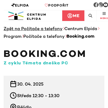
ELPIDA
PODPOŘIT
ME
MENU
Zpět na Počítače a telefony
Centrum Elpida
Program
Počítače a telefony
Booking.com
BOOKING.COM
Z cyklu Témata dneška PC
INFORMACE KE KURZU
30. 04. 2025
Středa 12:30 - 13:30
Bělidlo